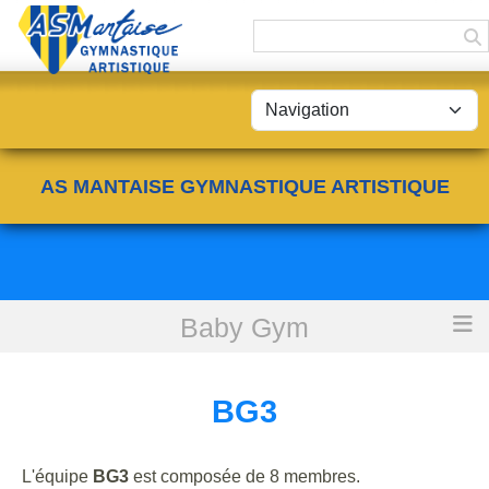
Panneau de gestion des cookies
AS MANTAISE GYMNASTIQUE ARTISTIQUE
Baby Gym
Accueil
BG3
BG3
L'équipe
BG3
est composée de 8 membres.