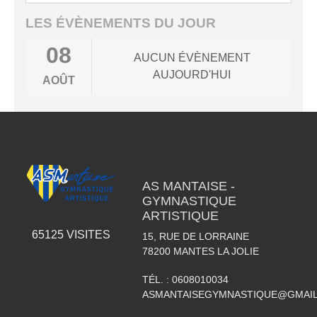
LES ÉVÈNEMENTS DU JOUR
08
AUCUN ÉVÈNEMENT
AUJOURD'HUI
AOÛT
AS MANTAISE -
GYMNASTIQUE
ARTISTIQUE
65125
VISITES
15, RUE DE LORRAINE
78200
MANTES LA JOLIE
TÉL. :
0608010034
ASMANTAISEGYMNASTIQUE@GMAI