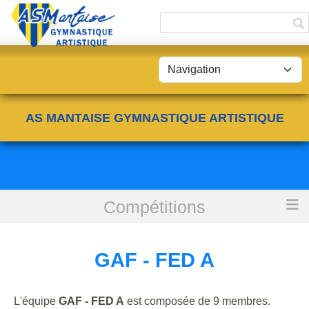
Panneau de gestion des cookies
AS MANTAISE GYMNASTIQUE ARTISTIQUE
Compétitions
Accueil
GAF - FED A
GAF - FED A
L'équipe
GAF - FED A
est composée de 9 membres.