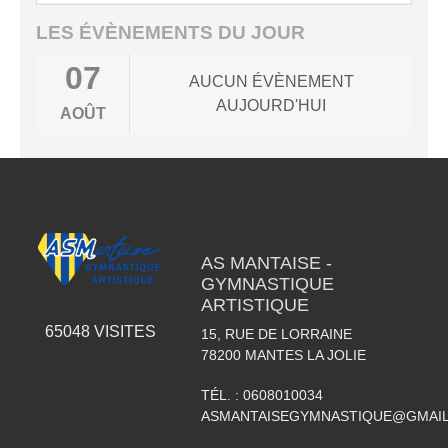
LES ÉVÈNEMENTS DU JOUR
07
AUCUN ÉVÈNEMENT
AUJOURD'HUI
AOÛT
AS MANTAISE -
GYMNASTIQUE
ARTISTIQUE
65048
VISITES
15, RUE DE LORRAINE
78200
MANTES LA JOLIE
TÉL. :
0608010034
ASMANTAISEGYMNASTIQUE@GMAI